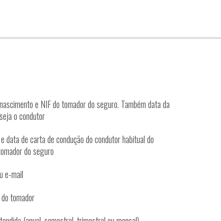
 nascimento e NIF do tomador do seguro. Também data da
seja o condutor
e data de carta de condução do condutor habitual do
 tomador do seguro
u e-mail
 do tomador
ndida (anual, semestral, trimestral ou mensal)