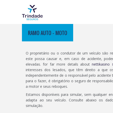
RAMO AUTO - MOTO
Automóvel
Automóvel
Casa
Estabelecimento
O proprietário ou o condutor de um veículo são re
Veículo Elétrico
este possa causar e, em caso de acidente, pode
Condomínio
Equipamentos Eletr
elevadas. for far more details about
nettikasino
interesses dos lesados, que têm direito a que o
Moto
Alojamento Local
independentemente de o responsável pelo acidente t
para o fazer, é obrigatório o seguro de responsabilid
a motor e seus reboques.
Estamos disponíveis para simular, sem qualquer e
adapta ao seu veículo. Consulte abaixo os dado
simulação.
Trabalhador Independente
Vida Risco