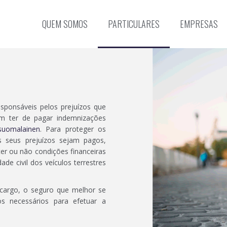
QUEM SOMOS
PARTICULARES
EMPRESAS
Poupança Contínua
Saúde Completo
Saúde Complet
Prémio Fixo e Va
sponsáveis pelos prejuízos que
m ter de pagar indemnizações
ónicos
Investimento Único
Saúde Dental
Saúde Dental
 suomalainen
. Para proteger os
s seus prejuízos sejam pagos,
PPR
Saúde Sénior
er ou não condições financeiras
ade civil dos veículos terrestres
Poupança Infantil
ncargo, o seguro que melhor se
s necessários para efetuar a
Caça e Armas
Seguro de Viag