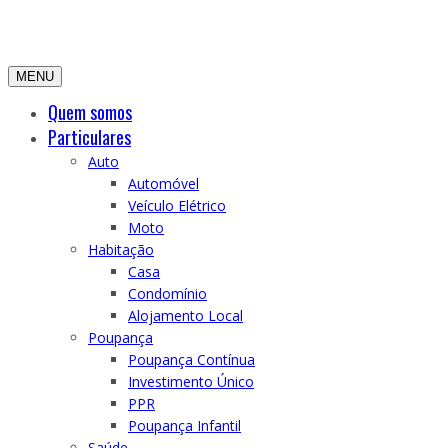
MENU
Quem somos
Particulares
Auto
Automóvel
Veículo Elétrico
Moto
Habitação
Casa
Condomínio
Alojamento Local
Poupança
Poupança Contínua
Investimento Único
PPR
Poupança Infantil
Saúde