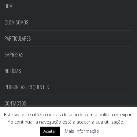
HOME
QUEM SOMOS
PARTICULARES
EMPRESAS
NOTÍCIAS
PERGUNTAS FREQUENTES
CONTACTOS
Este website utiliza cookies de acordo com a política em vigor.
Ao continuar a navegação está a aceitar a sua utilização.
COPYRIGHT © 2018 | TRINDADE SEGUROS. ALL RIGHTS RESERVED
Mais informação
Aceitar